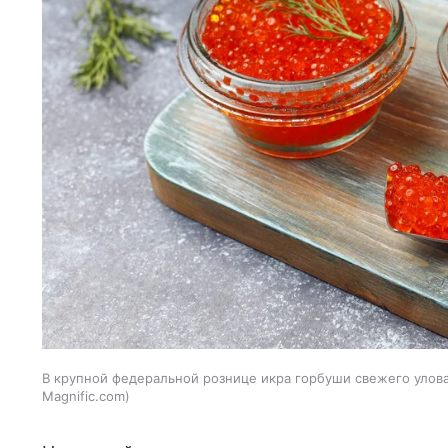
В крупной федеральной рознице икра горбуши свежего улова 
Magnific.com