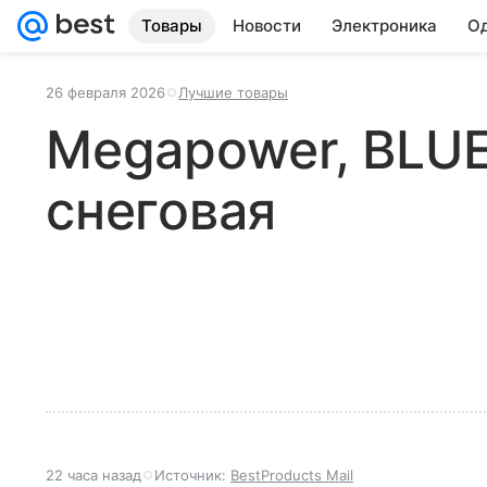
Товары
Новости
Электроника
Од
26 февраля 2026
Лучшие товары
Megapower, BLUE
снеговая
22 часа назад
Источник:
BestProducts Mail