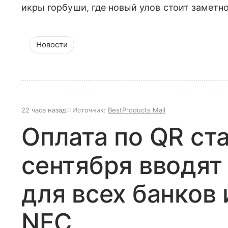
икры горбуши, где новый улов стоит заметн
Новости
22 часа назад
Источник:
BestProducts Mail
Оплата по QR ст
сентября вводят
для всех банков 
NFC