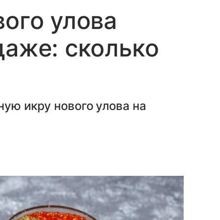
вого улова
даже: сколько
ную икру нового улова на