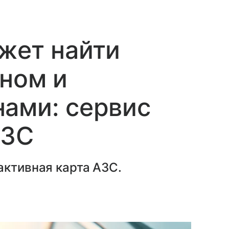
жет найти
ином и
ами: сервис
АЗС
активная карта АЗС.