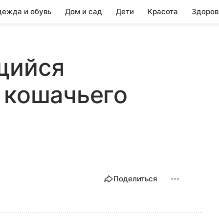
ежда и обувь
Дом и сад
Дети
Красота
Здоров
щийся
 кошачьего
Поделиться