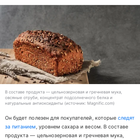
В составе продукта — цельнозерновая и гречневая мука,
овсяные отруби, концентрат подсолнечного белка и
натуральные антиоксиданты
источник:
Magnific.com
Он будет полезен для покупателей, которые
следят
за питанием
, уровнем сахара и весом. В составе
продукта — цельнозерновая и гречневая мука,