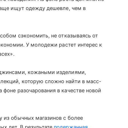
чаще ищут одежду дешевле, чем в
особом сэкономить, не отказываясь от
экономии. У молодежи растет интерес к
всех».
 джинсами, кожаными изделиями,
екций, которую сложно найти в масс-
 фоне разочарования в качестве новой
у из обычных магазинов с более
х лет. В результате
подержанная