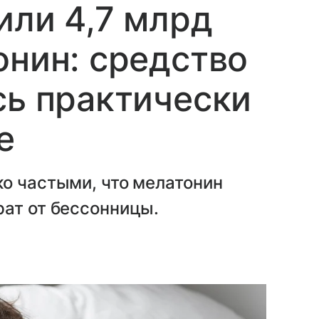
или 4,7 млрд
онин: средство
сь практически
е
о частыми, что мелатонин
рат от бессонницы.