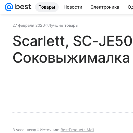
Товары
Новости
Электроника
Од
27 февраля 2026
Лучшие товары
Scarlett, SC-JE5
Соковыжималка
3 часа назад
Источник:
BestProducts Mail