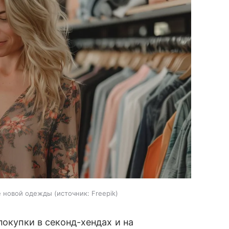
е новой одежды
источник:
Freepik
покупки в секонд-хендах и на