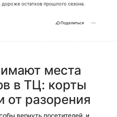
о дороже остатков прошлого сезона.
Поделиться
нимают места
в в ТЦ: корты
 от разорения
собы вернуть посетителей, и