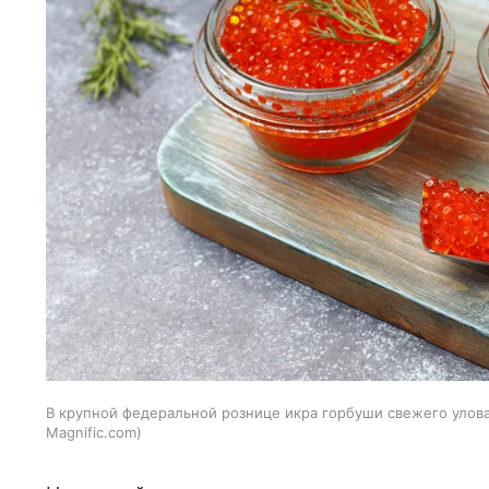
В крупной федеральной рознице икра горбуши свежего улова 
Magnific.com