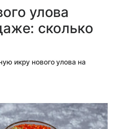
вого улова
даже: сколько
ную икру нового улова на