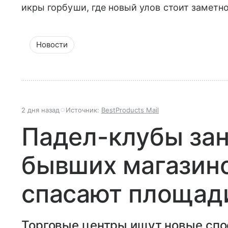
икры горбуши, где новый улов стоит заметн
Новости
2 дня назад
Источник:
BestProducts Mail
Падел-клубы за
бывших магазино
спасают площади
Торговые центры ищут новые спо