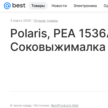
Товары
Новости
Электроника
Од
3 марта 2026
Лучшие товары
Polaris, PEA 153
Соковыжималка
8 часов назад
Источник:
BestProducts Mail