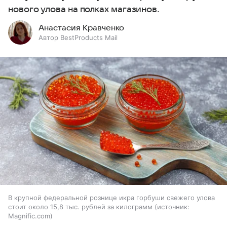
нового улова на полках магазинов.
Анастасия Кравченко
Автор BestProducts Mail
В крупной федеральной рознице икра горбуши свежего улова
стоит около 15,8 тыс. рублей за килограмм
источник:
Magnific.com