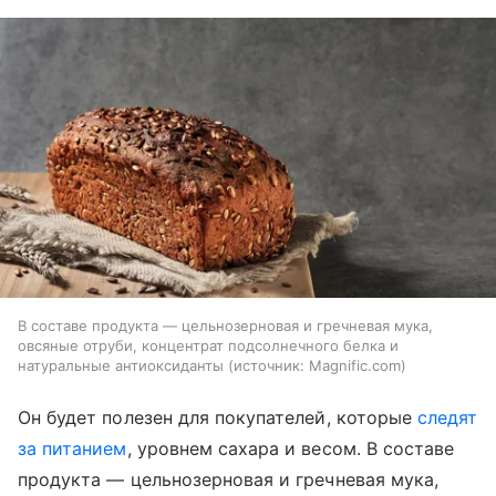
В составе продукта — цельнозерновая и гречневая мука,
овсяные отруби, концентрат подсолнечного белка и
натуральные антиоксиданты
источник:
Magnific.com
Он будет полезен для покупателей, которые
следят
за питанием
, уровнем сахара и весом. В составе
продукта — цельнозерновая и гречневая мука,