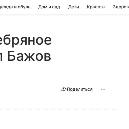
ежда и обувь
Дом и сад
Дети
Красота
Здоров
ебряное
л Бажов
Поделиться