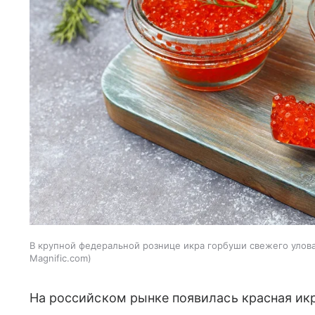
В крупной федеральной рознице икра горбуши свежего улова 
Magnific.com
На российском рынке появилась красная икр