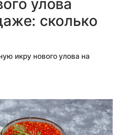
вого улова
даже: сколько
ную икру нового улова на