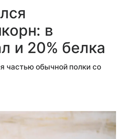
ился
корн: в
ал и 20% белка
я частью обычной полки со