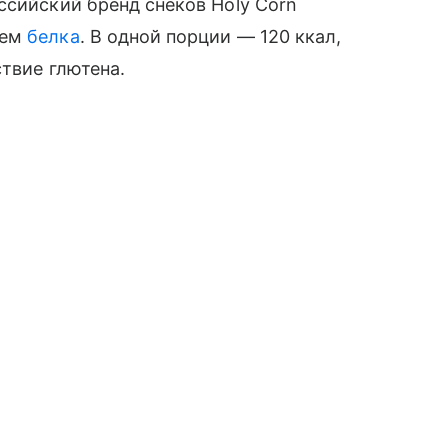
ссийский бренд снеков Holy Corn
ием
белка
. В одной порции — 120 ккал,
ствие глютена.