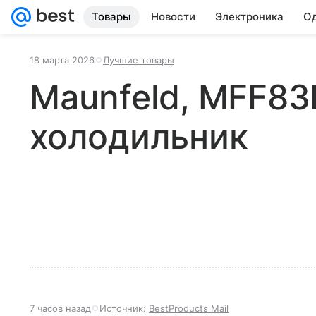
Товары
Новости
Электроника
Од
18 марта 2026
Лучшие товары
Maunfeld, MFF83
холодильник
7 часов назад
Источник:
BestProducts Mail