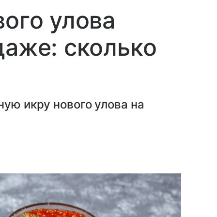
вого улова
даже: сколько
ную икру нового улова на