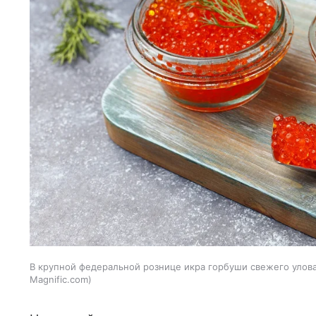
В крупной федеральной рознице икра горбуши свежего улова 
Magnific.com