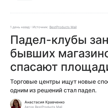
1 день назад
Источник:
BestProducts Mail
Падел-клубы за
бывших магазино
спасают площади
Торговые центры ищут новые спо
одним из решений стал падел.
Анастасия Кравченко
Автор BestProducts Mail