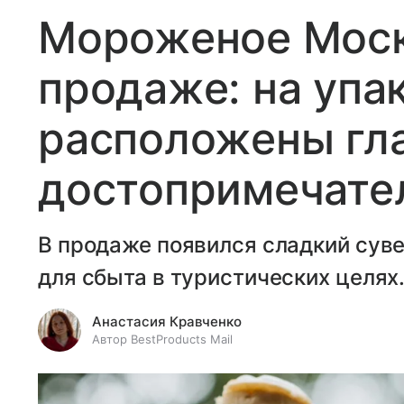
Мороженое Моск
продаже: на упа
расположены гл
достопримечате
В продаже появился сладкий сув
для сбыта в туристических целях
Анастасия Кравченко
Автор BestProducts Mail