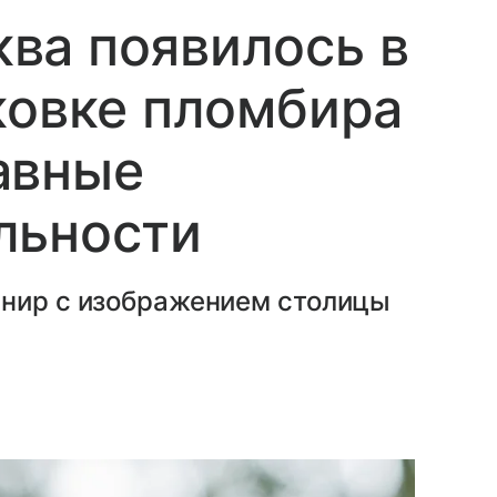
ва появилось в
ковке пломбира
авные
льности
енир с изображением столицы
.