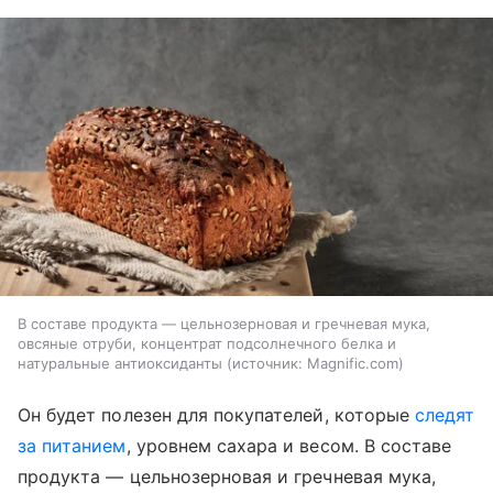
В составе продукта — цельнозерновая и гречневая мука,
овсяные отруби, концентрат подсолнечного белка и
натуральные антиоксиданты
источник:
Magnific.com
Он будет полезен для покупателей, которые
следят
за питанием
, уровнем сахара и весом. В составе
продукта — цельнозерновая и гречневая мука,