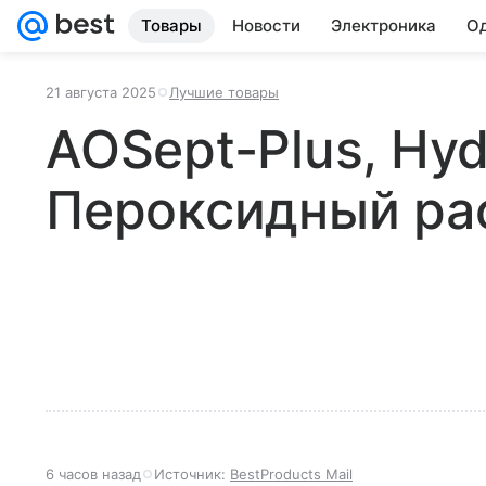
Товары
Новости
Электроника
Од
21 августа 2025
Лучшие товары
AOSept-Plus, Hyd
Пероксидный рас
6 часов назад
Источник:
BestProducts Mail