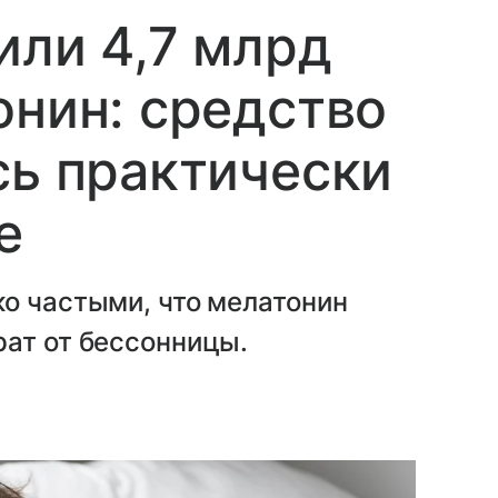
или 4,7 млрд
онин: средство
сь практически
е
о частыми, что мелатонин
рат от бессонницы.