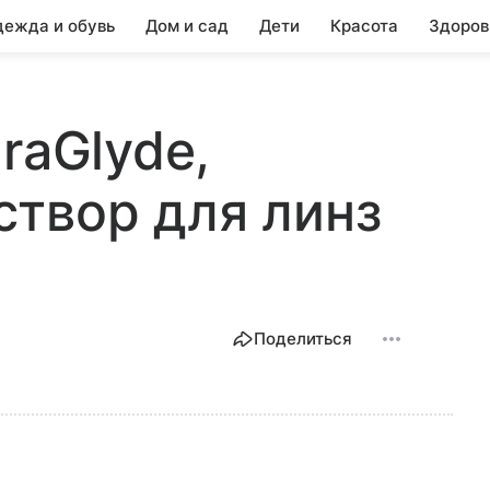
ежда и обувь
Дом и сад
Дети
Красота
Здоров
raGlyde,
твор для линз
Поделиться