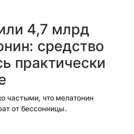
или 4,7 млрд
онин: средство
сь практически
е
о частыми, что мелатонин
рат от бессонницы.