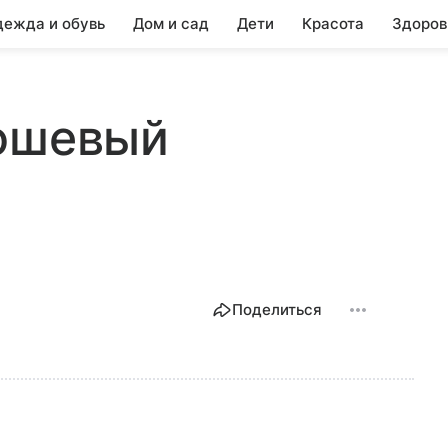
ежда и обувь
Дом и сад
Дети
Красота
Здоров
люшевый
Поделиться