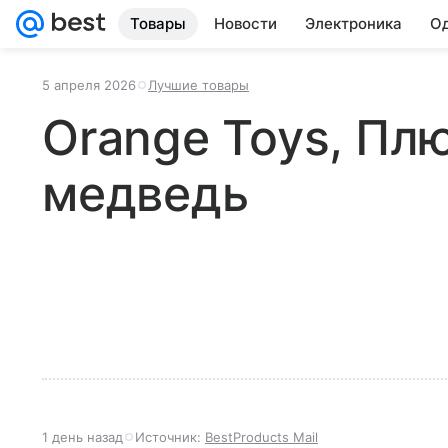
Товары
Новости
Электроника
Од
5 апреля 2026
Лучшие товары
Orange Toys, П
медведь
1 день назад
Источник:
BestProducts Mail