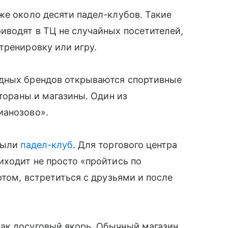
же около десяти падел-клубов. Такие
иводят в ТЦ не случайных посетителей,
тренировку или игру.
адных брендов открываются спортивные
стораны и магазины. Один из
ианозово».
крыли
падел-клуб
. Для торгового центра
иходит не просто «пройтись по
ртом, встретиться с друзьями и после
ак досуговый якорь. Обычный магазин