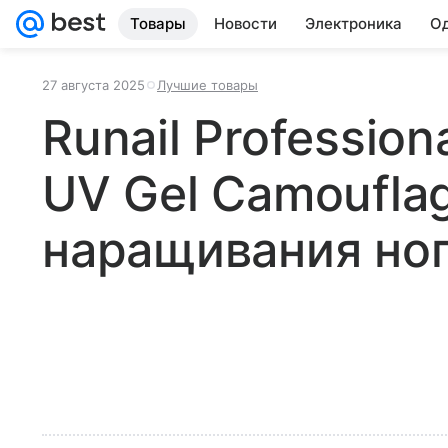
Товары
Новости
Электроника
Од
27 августа 2025
Лучшие товары
Runail Professiona
UV Gel Camouflag
наращивания но