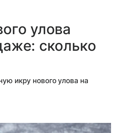
вого улова
даже: сколько
ную икру нового улова на