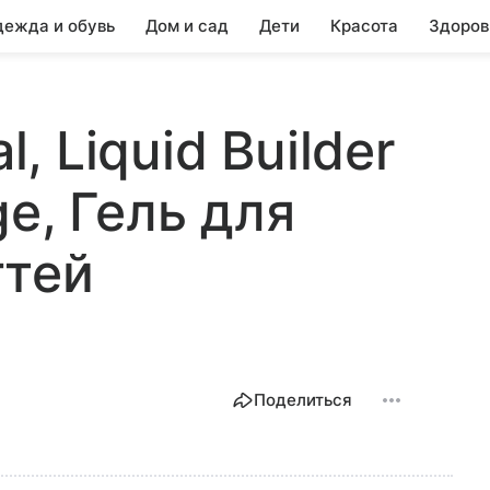
ежда и обувь
Дом и сад
Дети
Красота
Здоров
l, Liquid Builder
e, Гель для
гтей
Поделиться