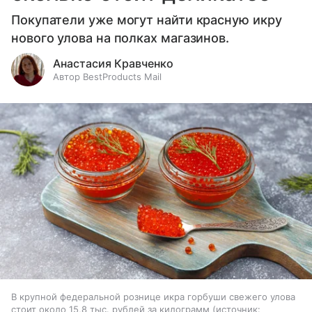
Покупатели уже могут найти красную икру
нового улова на полках магазинов.
Анастасия Кравченко
Автор BestProducts Mail
В крупной федеральной рознице икра горбуши свежего улова
стоит около 15,8 тыс. рублей за килограмм
источник: