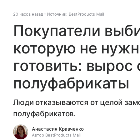
20 часов назад
Источник:
BestProducts Mail
Покупатели выб
которую не нужн
готовить: вырос 
полуфабрикаты
Люди отказываются от целой зам
полуфабрикатов.
Анастасия Кравченко
Автор BestProducts Mail