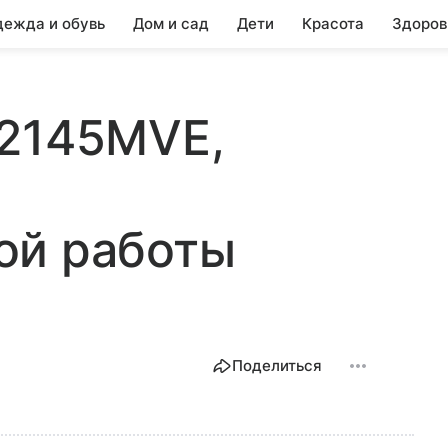
ежда и обувь
Дом и сад
Дети
Красота
Здоров
H2145MVE,
ой работы
Поделиться