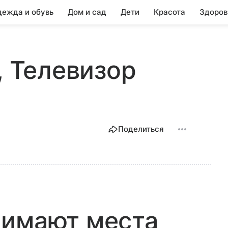
ежда и обувь
Дом и сад
Дети
Красота
Здоров
, Телевизор
Поделиться
нимают места