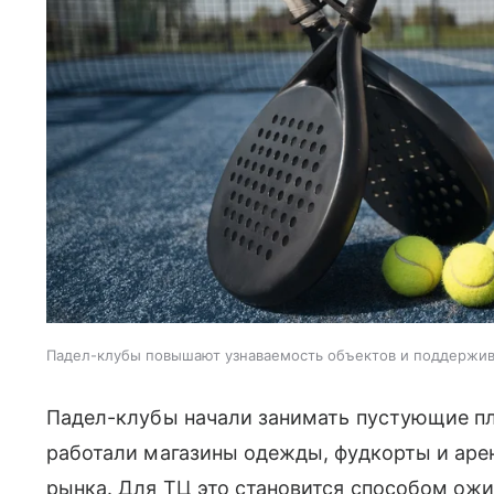
Падел-клубы повышают узнаваемость объектов и поддержи
Падел-клубы начали занимать пустующие пл
работали магазины одежды, фудкорты и аре
рынка. Для ТЦ это становится способом ожи