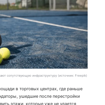
вают сопутствующую инфраструктуру
источник:
Freepik
ощади в торговых центрах, где раньше
ндаторы, ушедшие после перестройки
вить этажи, которые уже не удается