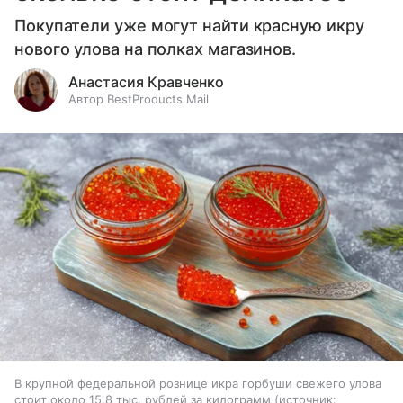
Покупатели уже могут найти красную икру
нового улова на полках магазинов.
Анастасия Кравченко
Автор BestProducts Mail
В крупной федеральной рознице икра горбуши свежего улова
стоит около 15,8 тыс. рублей за килограмм
источник: