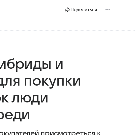
Поделиться
гибриды и
для покупки
к люди
реди
окупателей присмотреться к