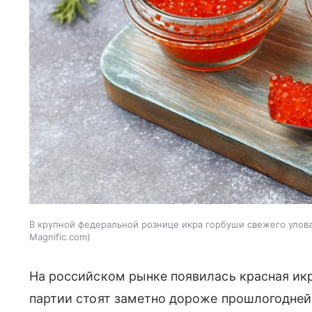
В крупной федеральной рознице икра горбуши свежего улова 
Magnific.com
На российском рынке появилась красная икр
партии стоят заметно дороже прошлогодне