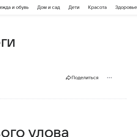
ежда и обувь
Дом и сад
Дети
Красота
Здоровье
оги
Поделиться
ого улова