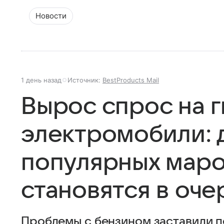
Новости
1 день назад
Источник:
BestProducts Mail
Вырос спрос на 
электромобили: 
популярных маро
становятся в оче
Проблемы с бензином заставили п