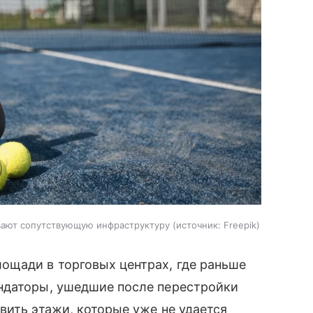
вают сопутствующую инфраструктуру
источник:
Freepik
ощади в торговых центрах, где раньше
ндаторы, ушедшие после перестройки
вить этажи, которые уже не удается