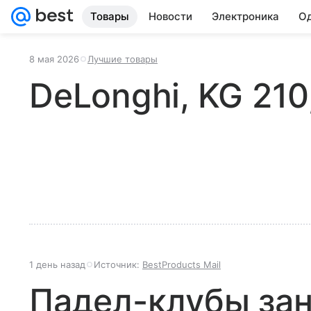
Товары
Новости
Электроника
Од
8 мая 2026
Лучшие товары
DeLonghi, KG 21
1 день назад
Источник:
BestProducts Mail
Падел-клубы за