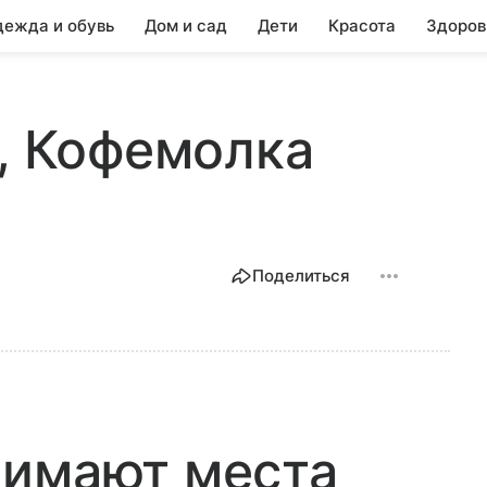
ежда и обувь
Дом и сад
Дети
Красота
Здоров
0, Кофемолка
Поделиться
нимают места