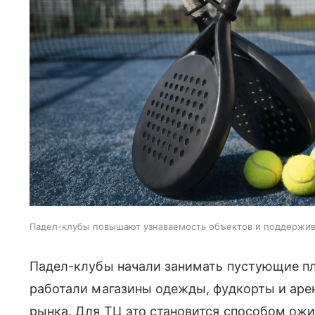
Падел-клубы повышают узнаваемость объектов и поддержи
Падел-клубы начали занимать пустующие пл
работали магазины одежды, фудкорты и аре
рынка. Для ТЦ это становится способом ожи