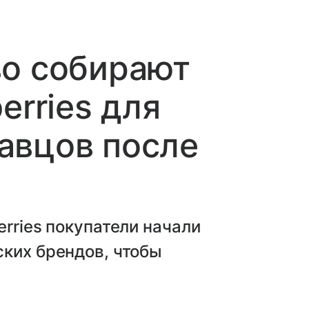
во собирают
erries для
авцов после
rries покупатели начали
ких брендов, чтобы