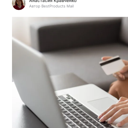
Анастасия Кравченко
Автор BestProducts Mail