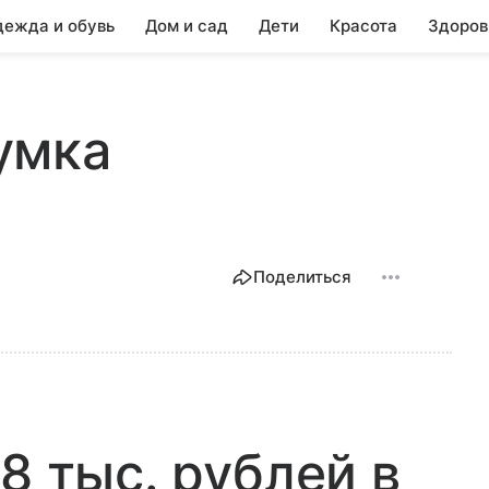
ежда и обувь
Дом и сад
Дети
Красота
Здоров
умка
Поделиться
8 тыс. рублей в