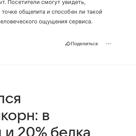
т. Посетители смогут увидеть,
 точке общепита и способен ли такой
человеческого ощущения сервиса.
Поделиться
лся
корн: в
л и 20% белка