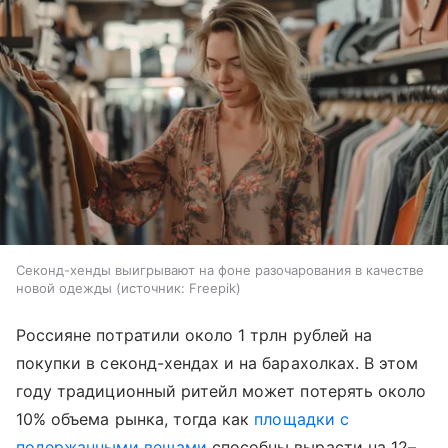
Секонд-хенды выигрывают на фоне разочарования в качестве
новой одежды
источник:
Freepik
Россияне потратили около 1 трлн рублей на
покупки в секонд-хендах и на барахолках. В этом
году традиционный ритейл может потерять около
10% объема рынка, тогда как
площадки с
подержанными вещами
способны вырасти на 12–