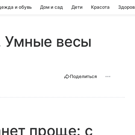
ежда и обувь
Дом и сад
Дети
Красота
Здоров
2, Умные весы
Поделиться
анет проще: с