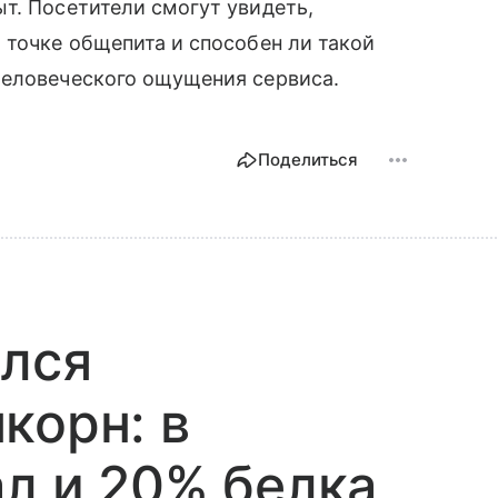
т. Посетители смогут увидеть,
 точке общепита и способен ли такой
человеческого ощущения сервиса.
Поделиться
ился
корн: в
ал и 20% белка