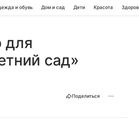
ежда и обувь
Дом и сад
Дети
Красота
Здоров
 для
етний сад»
Поделиться