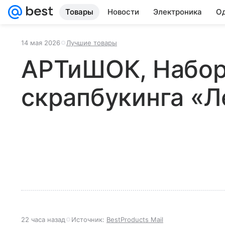
Товары
Новости
Электроника
Од
14 мая 2026
Лучшие товары
АРТиШОК, Набор
скрапбукинга «Л
22 часа назад
Источник:
BestProducts Mail