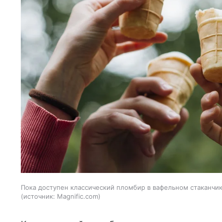
Пока доступен классический пломбир в вафельном стаканчик
источник:
Magnific.com