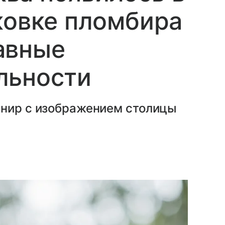
ковке пломбира
авные
льности
енир с изображением столицы
.