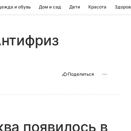
ежда и обувь
Дом и сад
Дети
Красота
Здоров
 Антифриз
Поделиться
ва появилось в