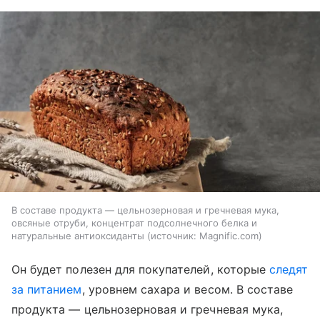
В составе продукта — цельнозерновая и гречневая мука,
овсяные отруби, концентрат подсолнечного белка и
натуральные антиоксиданты
источник:
Magnific.com
Он будет полезен для покупателей, которые
следят
за питанием
, уровнем сахара и весом. В составе
продукта — цельнозерновая и гречневая мука,