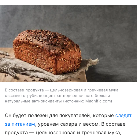
В составе продукта — цельнозерновая и гречневая мука,
овсяные отруби, концентрат подсолнечного белка и
натуральные антиоксиданты
источник:
Magnific.com
Он будет полезен для покупателей, которые
следят
за питанием
, уровнем сахара и весом. В составе
продукта — цельнозерновая и гречневая мука,