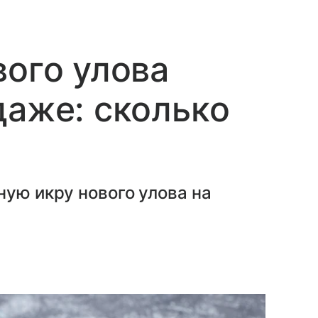
вого улова
даже: сколько
ную икру нового улова на