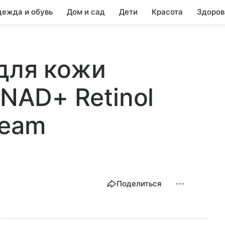
ежда и обувь
Дом и сад
Дети
Красота
Здоров
для кожи
 NAD+ Retinol
ream
Поделиться