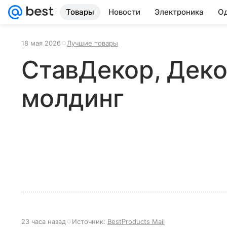
Товары
Новости
Электроника
Од
18 мая 2026
Лучшие товары
СтавДекор, Дек
молдинг
23 часа назад
Источник:
BestProducts Mail