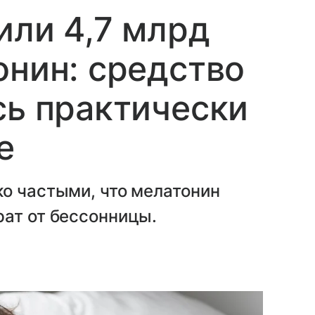
или 4,7 млрд
онин: средство
сь практически
е
о частыми, что мелатонин
рат от бессонницы.