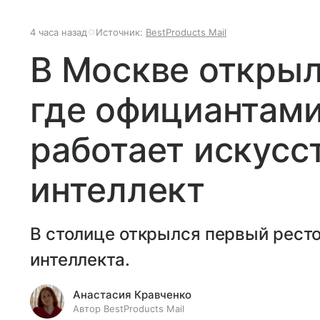
4 часа назад
Источник:
BestProducts Mail
В Москве открыл
где официантами
работает искусс
интеллект
В столице открылся первый ресто
интеллекта.
Анастасия Кравченко
Автор BestProducts Mail