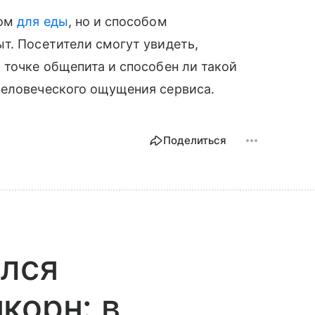
том
для еды
, но и способом
т. Посетители смогут увидеть,
 точке общепита и способен ли такой
человеческого ощущения сервиса.
Поделиться
ился
корн: в