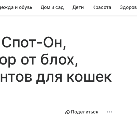
ежда и обувь
Дом и сад
Дети
Красота
Здоров
 Спот-Он,
р от блох,
нтов для кошек
Поделиться