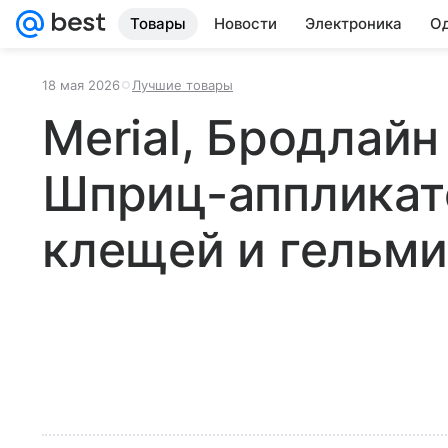
Товары
Новости
Электроника
Од
18 мая 2026
Лучшие товары
Merial, Бродлайн
Шприц-аппликато
клещей и гельми