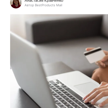
Анастасия Кравченко
Автор BestProducts Mail