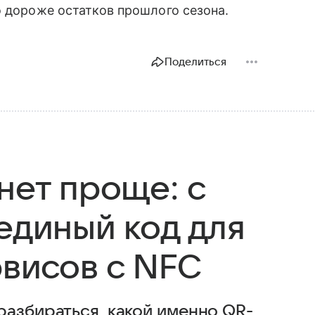
о дороже остатков прошлого сезона.
Поделиться
нет проще: с
единый код для
рвисов с NFC
разбираться, какой именно QR-