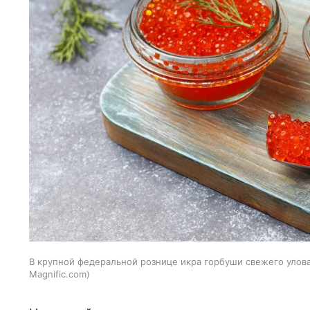
В крупной федеральной рознице икра горбуши свежего улова 
Magnific.com