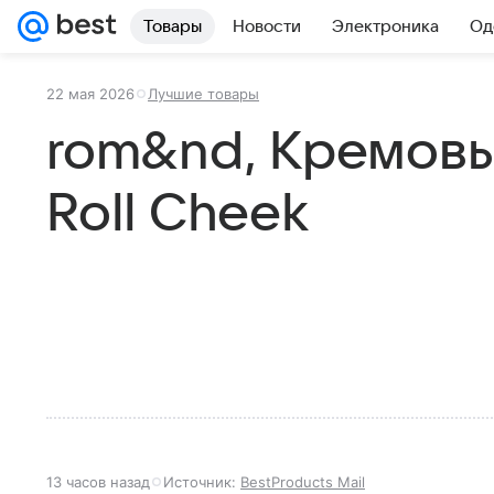
Товары
Новости
Электроника
Од
22 мая 2026
Лучшие товары
rom&nd, Кремовы
Roll Cheek
13 часов назад
Источник:
BestProducts Mail