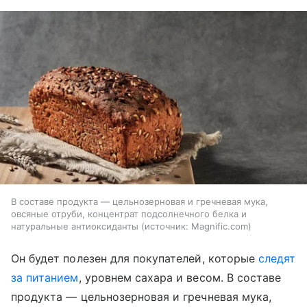
В составе продукта — цельнозерновая и гречневая мука,
овсяные отруби, концентрат подсолнечного белка и
натуральные антиоксиданты
источник:
Magnific.com
Он будет полезен для покупателей, которые
следят
за питанием
, уровнем сахара и весом. В составе
продукта — цельнозерновая и гречневая мука,