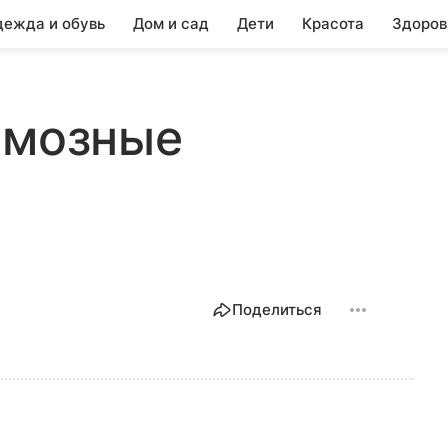
ежда и обувь
Дом и сад
Дети
Красота
Здоров
рмозные
Поделиться