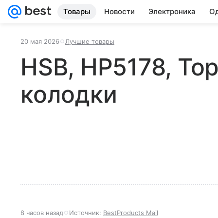
Товары
Новости
Электроника
Од
20 мая 2026
Лучшие товары
HSB, HP5178, То
колодки
8 часов назад
Источник:
BestProducts Mail