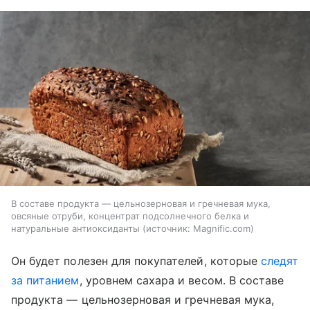
В составе продукта — цельнозерновая и гречневая мука,
овсяные отруби, концентрат подсолнечного белка и
натуральные антиоксиданты
источник:
Magnific.com
Он будет полезен для покупателей, которые
следят
за питанием
, уровнем сахара и весом. В составе
продукта — цельнозерновая и гречневая мука,