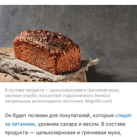
В составе продукта — цельнозерновая и гречневая мука,
овсяные отруби, концентрат подсолнечного белка и
натуральные антиоксиданты
источник:
Magnific.com
Он будет полезен для покупателей, которые
следят
за питанием
, уровнем сахара и весом. В составе
продукта — цельнозерновая и гречневая мука,