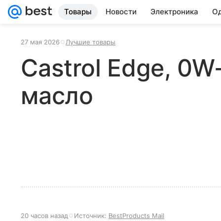
Товары
Новости
Электроника
Од
27 мая 2026
Лучшие товары
Castrol Edge, 0W
масло
20 часов назад
Источник:
BestProducts Mail