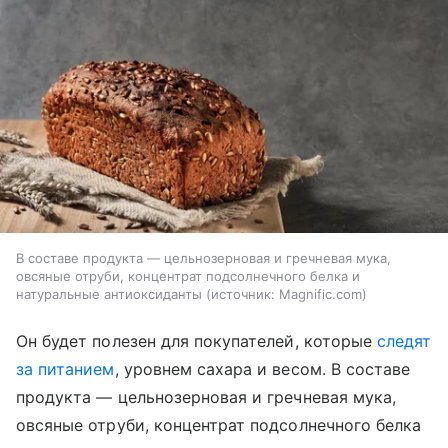
В составе продукта — цельнозерновая и гречневая мука,
овсяные отруби, концентрат подсолнечного белка и
натуральные антиоксиданты
источник:
Magnific.com
Он будет полезен для покупателей, которые
следят
за питанием
, уровнем сахара и весом. В составе
продукта — цельнозерновая и гречневая мука,
овсяные отруби, концентрат подсолнечного белка