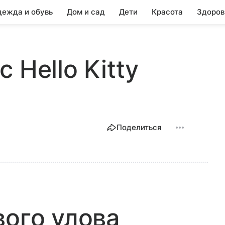
ежда и обувь
Дом и сад
Дети
Красота
Здоров
 Hello Kitty
Поделиться
вого улова