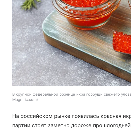
В крупной федеральной рознице икра горбуши свежего улова 
Magnific.com
На российском рынке появилась красная икр
партии стоят заметно дороже прошлогодне