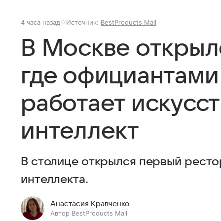
4 часа назад
Источник:
BestProducts Mail
В Москве открыл
где официантами
работает искусс
интеллект
В столице открылся первый ресто
интеллекта.
Анастасия Кравченко
Автор BestProducts Mail