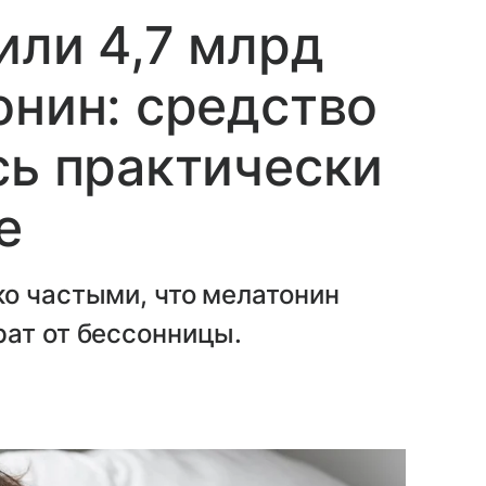
или 4,7 млрд
онин: средство
сь практически
е
о частыми, что мелатонин
рат от бессонницы.