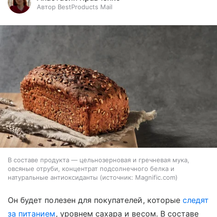
Автор BestProducts Mail
В составе продукта — цельнозерновая и гречневая мука,
овсяные отруби, концентрат подсолнечного белка и
натуральные антиоксиданты
источник:
Magnific.com
Он будет полезен для покупателей, которые
следят
за питанием
, уровнем сахара и весом. В составе