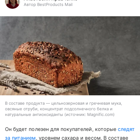
Автор BestProducts Mail
В составе продукта — цельнозерновая и гречневая мука,
овсяные отруби, концентрат подсолнечного белка и
натуральные антиоксиданты
источник:
Magnific.com
Он будет полезен для покупателей, которые
следят
за питанием
, уровнем сахара и весом. В составе