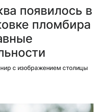
ва появилось в
ковке пломбира
авные
льности
енир с изображением столицы
.