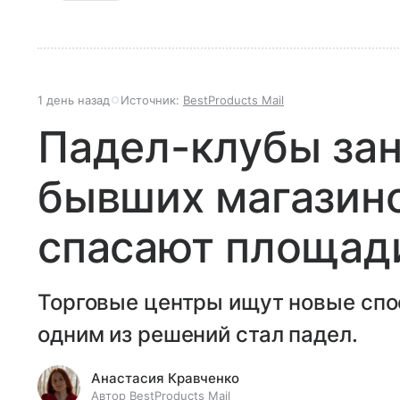
1 день назад
Источник:
BestProducts Mail
Падел-клубы за
бывших магазино
спасают площади
Торговые центры ищут новые спо
одним из решений стал падел.
Анастасия Кравченко
Автор BestProducts Mail