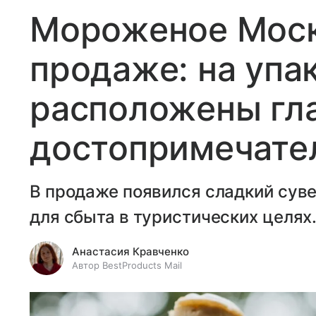
Мороженое Моск
продаже: на упа
расположены гл
достопримечате
В продаже появился сладкий сув
для сбыта в туристических целях
Анастасия Кравченко
Автор BestProducts Mail