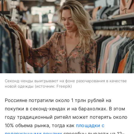
Секонд-хенды выигрывают на фоне разочарования в качестве
новой одежды
источник:
Freepik
Россияне потратили около 1 трлн рублей на
покупки в секонд-хендах и на барахолках. В этом
году традиционный ритейл может потерять около
10% объема рынка, тогда как
площадки с
подержанными вещами
способны вырасти на 12–