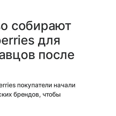
во собирают
erries для
авцов после
rries покупатели начали
ких брендов, чтобы