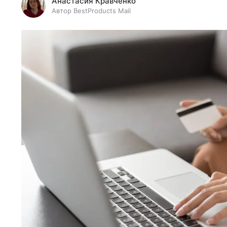
Анастасия Кравченко
Автор BestProducts Mail