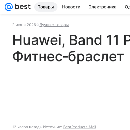
Товары
Новости
Электроника
Од
2 июня 2026
Лучшие товары
Huawei, Band 11 P
Фитнес‑браслет
12 часов назад
Источник:
BestProducts Mail