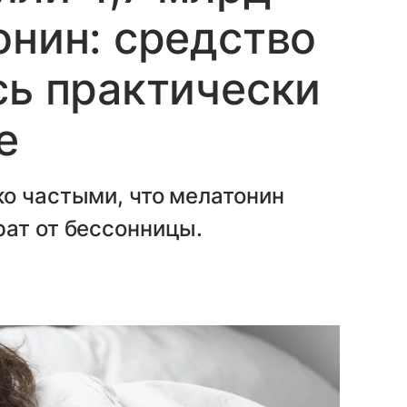
онин: средство
сь практически
е
о частыми, что мелатонин
рат от бессонницы.