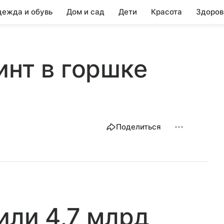
ежда и обувь
Дом и сад
Дети
Красота
Здоров
инт в горшке
Поделиться
или 4,7 млрд