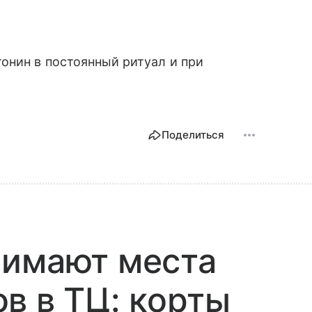
онин в постоянный ритуал и при
Поделиться
нимают места
в в ТЦ: корты